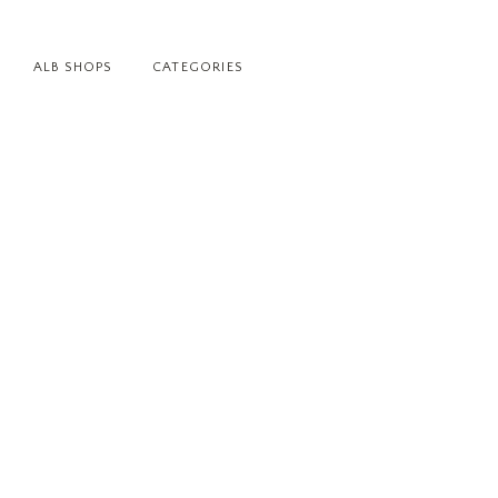
ALB SHOPS
CATEGORIES